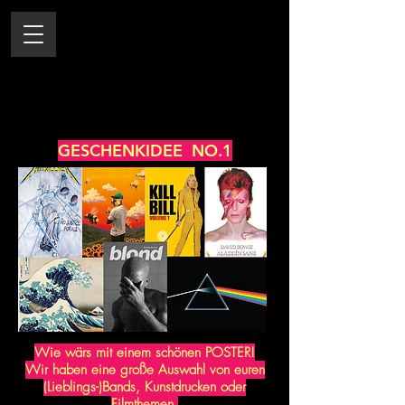
GESCHENKIDEE NO.1
Wie wärs mit einem schönen POSTER!
Wir haben eine große Auswahl von euren
(Lieblings-)Bands, Kunstdrucken oder
Filmthemen.